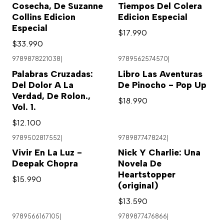
Cosecha, De Suzanne
Tiempos Del Colera
Collins Edicion
Edicion Especial
Especial
$17.990
$33.990
9789878221038
|
9789562574570
|
Palabras Cruzadas:
Libro Las Aventuras
Del Dolor A La
De Pinocho - Pop Up
Verdad, De Rolon.,
$18.990
Vol. 1.
$12.100
9789502817552
|
9789877478242
|
Vivir En La Luz -
Nick Y Charlie: Una
Deepak Chopra
Novela De
Heartstopper
$15.990
(original)
$13.590
9789566167105
|
9789877476866
|