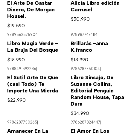
El Arte De Gastar
Alicia Libro edición
Dinero, De Morgan
Carrusel
Housel.
$30.990
$19.590
9789562575904
|
9789877474114
|
Libro Magia Verde -
Brillarás -anna
La Bruja Del Bosque
K.franco
$18.990
$13.990
9788491392286
|
9786287750104
|
El Sutil Arte De Que
Libro Sinsajo, De
(casi Todo) Te
Suzanne Collins,
Importe Una Mierda
Editorial Penguin
Random House, Tapa
$22.990
Dura
$34.990
9786287750265
|
9786287824447
|
Agotado
Amanecer En La
El Amor En Los