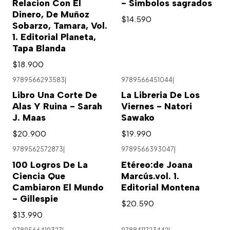
Relacion Con El
- Simbolos sagrados
Dinero, De Muñoz
$14.590
Sobarzo, Tamara, Vol.
1. Editorial Planeta,
Tapa Blanda
$18.900
9789566293583
|
9789566451044
|
Libro Una Corte De
La Libreria De Los
Alas Y Ruina - Sarah
Viernes - Natori
J. Maas
Sawako
$20.900
$19.990
9789562572873
|
9789566393047
|
100 Logros De La
Etéreo:de Joana
Ciencia Que
Marcús.vol. 1.
Cambiaron El Mundo
Editorial Montena
- Gillespie
$20.590
$13.990