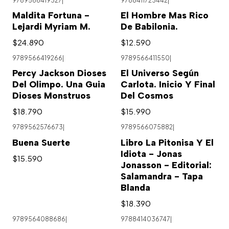
9789566419327
|
9788411723442
|
Maldita Fortuna -
El Hombre Mas Rico
Lejardi Myriam M.
De Babilonia.
$24.890
$12.590
9789566419266
|
9789566411550
|
Percy Jackson Dioses
El Universo Según
Del Olimpo. Una Guia
Carlota. Inicio Y Final
Dioses Monstruos
Del Cosmos
$18.790
$15.990
9789562576673
|
9789566075882
|
Buena Suerte
Libro La Pitonisa Y El
Idiota - Jonas
$15.590
Jonasson - Editorial:
Salamandra - Tapa
Blanda
$18.390
9789564088686
|
9788414036747
|