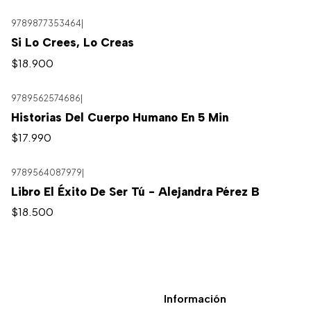
9789877353464
|
Agotado
Si Lo Crees, Lo Creas
$18.900
9789562574686
|
Historias Del Cuerpo Humano En 5 Min
$17.990
9789564087979
|
Libro El Éxito De Ser Tú - Alejandra Pérez B
$18.500
Información