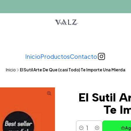
Inicio
Productos
Contacto
Inicio
El Sutil Arte De Que (casi Todo) Te Importe Una Mierda
El Sutil 
Te I
Ag