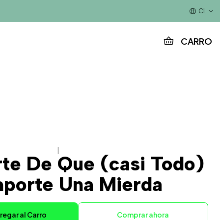
Este es el texto del slide
CL
CARRO
|
Arte De Que (casi Todo)
mporte Una Mierda
regar al Carro
Comprar ahora