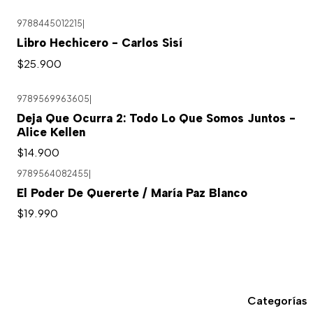
9788445012215
|
Libro Hechicero - Carlos Sisí
$25.900
9789569963605
|
Agotado
Deja Que Ocurra 2: Todo Lo Que Somos Juntos -
Alice Kellen
$14.900
9789564082455
|
El Poder De Quererte / María Paz Blanco
$19.990
Categorías