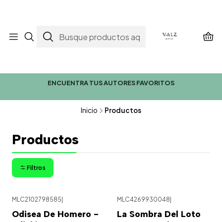
ENCUENTRA TUS AUTORES FAVORITOS
Inicio
Productos
Productos
Filtros
MLC2102798585
|
MLC4269930048
|
Odisea De Homero -
La Sombra Del Loto