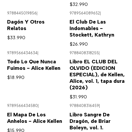
$32.990
9788445019856
|
9789564089652
|
Dagón Y Otros
El Club De Las
Relatos
Indomables -
Stockett, Kathryn
$33.990
$26.990
9789566434634
|
9788408318255
|
Todo Lo Que Nunca
Libro EL CLUB DEL
Fuimos - Alice Kellen
OLVIDO (EDICION
ESPECIAL), de Kellen,
$18.990
Alice, vol. 1, tapa dura
(2026)
$31.990
9789566434580
|
9788408316459
|
El Mapa De Los
Libro Sangre De
Anhelos - Alice Kellen
Dragón, de Briar
Boleyn, vol. 1.
$15.990