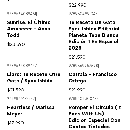
$22.990
9789564089461
|
9789504991045
|
Agotado
Sunrise. El Último
Te Receto Un Gato
Amanecer - Anna
Syou Ishida Editorial
Todd
Planeta Tapa Blanda
Edición 1 En Español
$23.590
2025
$21.590
9789564089447
|
9789569957598
|
Libro: Te Receto Otro
Catrala - Francisco
Gato / Syou Ishida
Ortega
$21.590
$21.990
9789877472547
|
9788408300472
|
Agotado
Heartless / Marissa
Romper El Circulo (it
Meyer
Ends With Us)
Edicion Especial Con
$17.990
Cantos Tintados