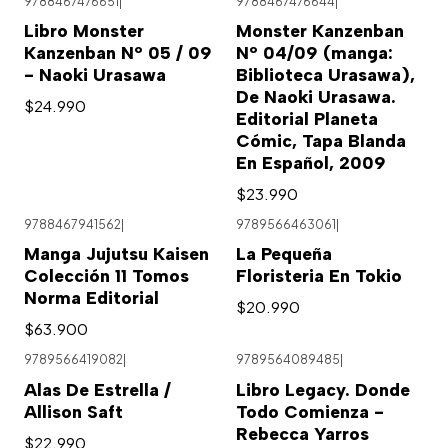
9788467476651
|
9788467476644
|
Libro Monster
Monster Kanzenban
Kanzenban Nº 05 / 09
Nº 04/09 (manga:
- Naoki Urasawa
Biblioteca Urasawa),
De Naoki Urasawa.
$24.990
Editorial Planeta
Cómic, Tapa Blanda
En Español, 2009
$23.990
9788467941562
|
9789566463061
|
Agotado
Manga Jujutsu Kaisen
La Pequeña
Colección 11 Tomos
Floristeria En Tokio
Norma Editorial
$20.990
$63.900
9789566419082
|
9789564089485
|
Alas De Estrella /
Libro Legacy. Donde
Allison Saft
Todo Comienza -
Rebecca Yarros
$22.990