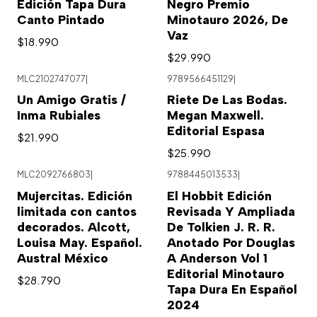
Edición Tapa Dura
Negro Premio
Canto Pintado
Minotauro 2026, De
Vaz
$18.990
$29.990
MLC2102747077
|
9789566451129
|
Un Amigo Gratis /
Riete De Las Bodas.
Inma Rubiales
Megan Maxwell.
Editorial Espasa
$21.990
$25.990
MLC2092766803
|
9788445013533
|
Mujercitas. Edición
El Hobbit Edición
limitada con cantos
Revisada Y Ampliada
decorados. Alcott,
De Tolkien J. R. R.
Louisa May. Español.
Anotado Por Douglas
Austral México
A Anderson Vol 1
Editorial Minotauro
$28.790
Tapa Dura En Español
2024