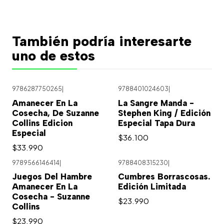
También podría interesarte
uno de estos
9786287750265
|
9788401024603
|
Agotado
Agotado
Amanecer En La
La Sangre Manda -
Cosecha, De Suzanne
Stephen King / Edición
Collins Edicion
Especial Tapa Dura
Especial
$36.100
$33.990
9789566146414
|
9788408315230
|
Agotado
Agotado
Juegos Del Hambre
Cumbres Borrascosas.
Amanecer En La
Edición Limitada
Cosecha - Suzanne
$23.990
Collins
$23.990