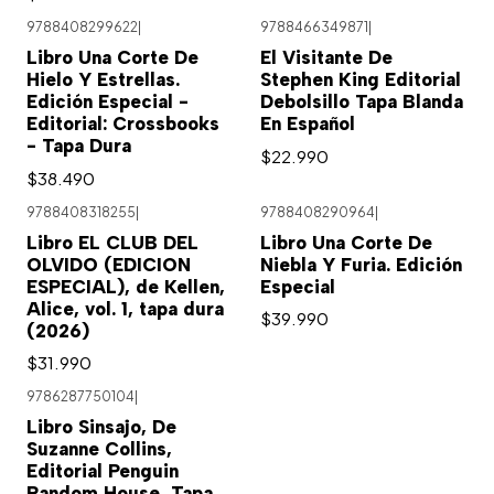
9788408299622
|
9788466349871
|
Libro Una Corte De
El Visitante De
Hielo Y Estrellas.
Stephen King Editorial
Edición Especial -
Debolsillo Tapa Blanda
Editorial: Crossbooks
En Español
- Tapa Dura
$22.990
$38.490
9788408318255
|
9788408290964
|
Libro EL CLUB DEL
Libro Una Corte De
OLVIDO (EDICION
Niebla Y Furia. Edición
ESPECIAL), de Kellen,
Especial
Alice, vol. 1, tapa dura
$39.990
(2026)
$31.990
9786287750104
|
Libro Sinsajo, De
Suzanne Collins,
Editorial Penguin
Random House, Tapa