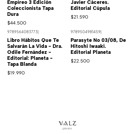
Empíreo 3 Edición
Javier Cáceres.
Coleccionista Tapa
Editorial Cúpula
Dura
$21.590
$44.500
9789564083773
|
9789504981459
|
Libro Hábitos Que Te
Parasyte No 03/08, De
Salvarán La Vida - Dra.
Hitoshi Iwaaki.
Odile Fernández -
Editorial Planeta
Editorial: Planeta -
$22.500
Tapa Blanda
$19.990