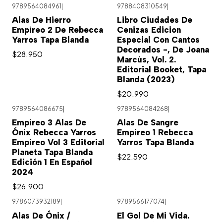
9789564084961
|
9788408310549
|
Alas De Hierro
Libro Ciudades De
Empíreo 2 De Rebecca
Cenizas Edicion
Yarros Tapa Blanda
Especial Con Cantos
Decorados -, De Joana
$28.950
Marcús, Vol. 2.
Editorial Booket, Tapa
Blanda (2023)
$20.990
9789564086675
|
9789564084268
|
Empíreo 3 Alas De
Alas De Sangre
Ónix Rebecca Yarros
Empíreo 1 Rebecca
Empíreo Vol 3 Editorial
Yarros Tapa Blanda
Planeta Tapa Blanda
$22.590
Edición 1 En Español
2024
$26.900
9786073932189
|
9789566177074
|
Alas De Ónix /
El Gol De Mi Vida.