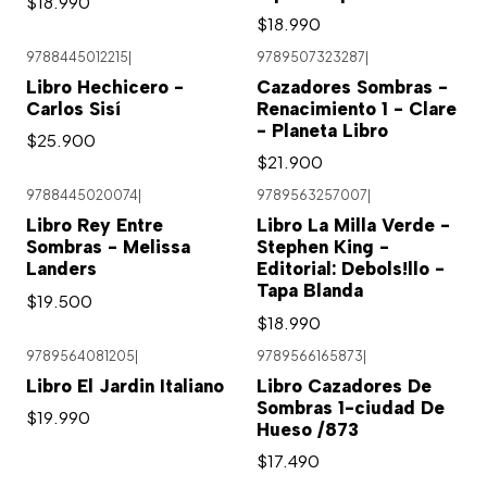
$18.990
$18.990
9788445012215
|
9789507323287
|
Libro Hechicero -
Cazadores Sombras -
Carlos Sisí
Renacimiento 1 - Clare
- Planeta Libro
$25.900
$21.900
9788445020074
|
9789563257007
|
Agotado
Libro Rey Entre
Libro La Milla Verde -
Sombras - Melissa
Stephen King -
Landers
Editorial: Debols!llo -
Tapa Blanda
$19.500
$18.990
9789564081205
|
9789566165873
|
Libro El Jardin Italiano
Libro Cazadores De
Sombras 1-ciudad De
$19.990
Hueso /873
$17.490