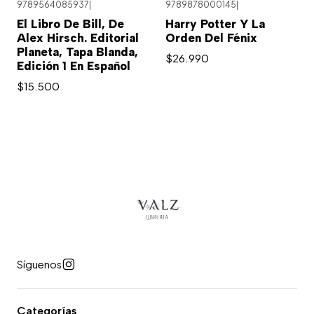
9789564085937
|
9789878000145
|
El Libro De Bill, De
Harry Potter Y La
Alex Hirsch. Editorial
Orden Del Fénix
Planeta, Tapa Blanda,
$26.990
Edición 1 En Español
$15.500
Síguenos
Categorías