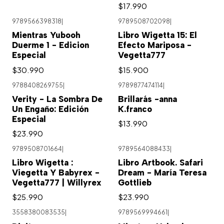
$17.990
9789566398318
|
9789508702098
|
Mientras Yubooh
Libro Wigetta 15: El
Duerme 1 - Edicion
Efecto Mariposa -
Especial
Vegetta777
$30.990
$15.900
9788408269755
|
9789877474114
|
Verity - La Sombra De
Brillarás -anna
Un Engaño: Edición
K.franco
Especial
$13.990
$23.990
9789508701664
|
9789564088433
|
Libro Wigetta :
Libro Artbook. Safari
Viegetta Y Babyrex -
Dream - María Teresa
Vegetta777 | Willyrex
Gottlieb
$25.990
$23.990
3558380083535
|
9789569994661
|