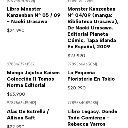
9788467476651
|
9788467476644
|
Libro Monster
Monster Kanzenban
Kanzenban Nº 05 / 09
Nº 04/09 (manga:
- Naoki Urasawa
Biblioteca Urasawa),
De Naoki Urasawa.
$24.990
Editorial Planeta
Cómic, Tapa Blanda
En Español, 2009
$23.990
9788467941562
|
9789566463061
|
Agotado
Manga Jujutsu Kaisen
La Pequeña
Colección 11 Tomos
Floristeria En Tokio
Norma Editorial
$20.990
$63.900
9789566419082
|
9789564089485
|
Alas De Estrella /
Libro Legacy. Donde
Allison Saft
Todo Comienza -
Rebecca Yarros
$22.990