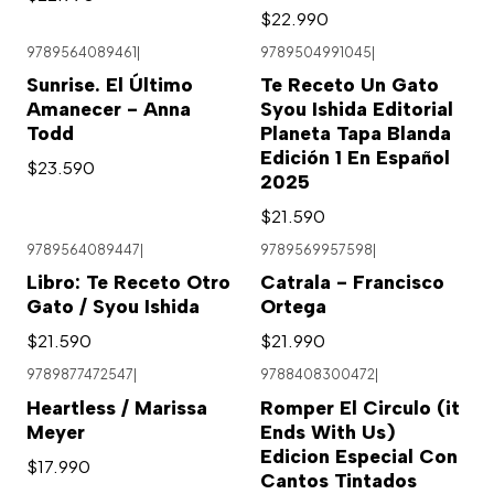
$22.990
9789564089461
|
9789504991045
|
Agotado
Sunrise. El Último
Te Receto Un Gato
Amanecer - Anna
Syou Ishida Editorial
Todd
Planeta Tapa Blanda
Edición 1 En Español
$23.590
2025
$21.590
9789564089447
|
9789569957598
|
Libro: Te Receto Otro
Catrala - Francisco
Gato / Syou Ishida
Ortega
$21.590
$21.990
9789877472547
|
9788408300472
|
Agotado
Heartless / Marissa
Romper El Circulo (it
Meyer
Ends With Us)
Edicion Especial Con
$17.990
Cantos Tintados