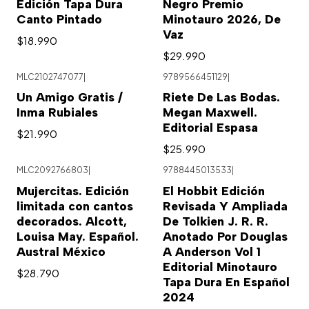
Edición Tapa Dura
Negro Premio
Canto Pintado
Minotauro 2026, De
Vaz
$18.990
$29.990
MLC2102747077
|
9789566451129
|
Un Amigo Gratis /
Riete De Las Bodas.
Inma Rubiales
Megan Maxwell.
Editorial Espasa
$21.990
$25.990
MLC2092766803
|
9788445013533
|
Mujercitas. Edición
El Hobbit Edición
limitada con cantos
Revisada Y Ampliada
decorados. Alcott,
De Tolkien J. R. R.
Louisa May. Español.
Anotado Por Douglas
Austral México
A Anderson Vol 1
Editorial Minotauro
$28.790
Tapa Dura En Español
2024