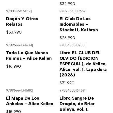
$32.990
9788445019856
|
9789564089652
|
Dagón Y Otros
El Club De Las
Relatos
Indomables -
Stockett, Kathryn
$33.990
$26.990
9789566434634
|
9788408318255
|
Todo Lo Que Nunca
Libro EL CLUB DEL
Fuimos - Alice Kellen
OLVIDO (EDICION
ESPECIAL), de Kellen,
$18.990
Alice, vol. 1, tapa dura
(2026)
$31.990
9789566434580
|
9788408316459
|
El Mapa De Los
Libro Sangre De
Anhelos - Alice Kellen
Dragón, de Briar
Boleyn, vol. 1.
$15.990