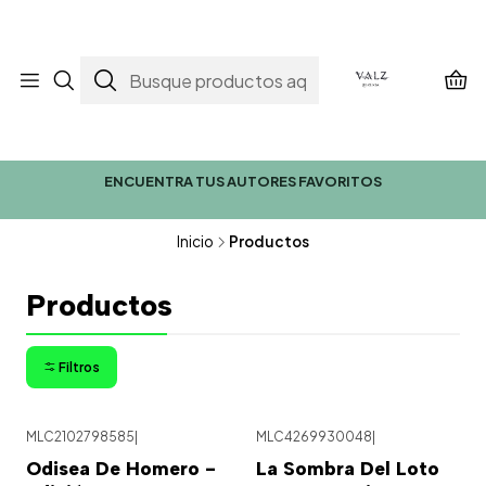
ENCUENTRA TUS AUTORES FAVORITOS
Inicio
Productos
Productos
Filtros
MLC2102798585
|
MLC4269930048
|
Odisea De Homero -
La Sombra Del Loto