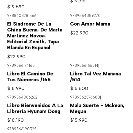
$19.790
$19.590
9788408281566
|
9789564089270
|
El Sindrome De La
Con Amor Mama
Chica Buena, De Marta
$22.990
Martinez Novoa.
Editorial Zenith, Tapa
Blanda En Español
$22.990
9789566174165
|
9789566165514
|
Libro El Camino De
Libro Tal Vez Mañana
Tus Números /165
/514
$18.990
$15.800
9789564086262
|
9789562576680
|
Libro Bienvenidos A La
Mala Suerte - Mckean,
Librería Hyunam Dong
Megan
$18.190
$15.990
9789566190325
|