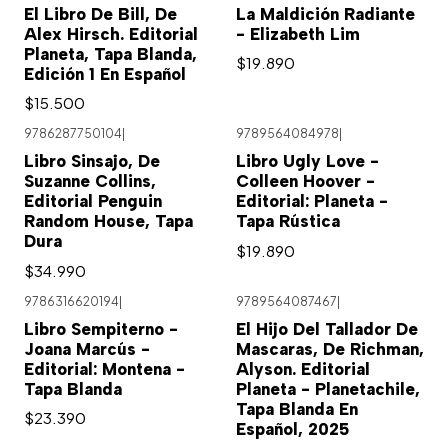
El Libro De Bill, De
La Maldición Radiante
Alex Hirsch. Editorial
- Elizabeth Lim
Planeta, Tapa Blanda,
$19.890
Edición 1 En Español
$15.500
9786287750104
|
9789564084978
|
Libro Sinsajo, De
Libro Ugly Love -
Suzanne Collins,
Colleen Hoover -
Editorial Penguin
Editorial: Planeta -
Random House, Tapa
Tapa Rústica
Dura
$19.890
$34.990
9786316620194
|
9789564087467
|
Libro Sempiterno -
El Hijo Del Tallador De
Joana Marcús -
Mascaras, De Richman,
Editorial: Montena -
Alyson. Editorial
Tapa Blanda
Planeta - Planetachile,
Tapa Blanda En
$23.390
Español, 2025