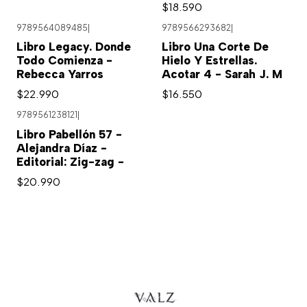
$18.590
9789564089485
|
9789566293682
|
Libro Legacy. Donde
Libro Una Corte De
Todo Comienza -
Hielo Y Estrellas.
Rebecca Yarros
Acotar 4 - Sarah J. M
$22.990
$16.550
9789561238121
|
Libro Pabellón 57 -
Alejandra Díaz -
Editorial: Zig-zag -
$20.990