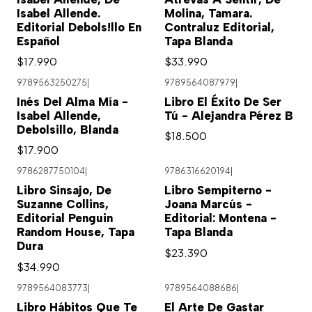
Isabel Allende.
Molina, Tamara.
Editorial Debols!llo En
Contraluz Editorial,
Español
Tapa Blanda
$17.990
$33.990
9789563250275
|
9789564087979
|
Inés Del Alma Mía -
Libro El Éxito De Ser
Isabel Allende,
Tú - Alejandra Pérez B
Debolsillo, Blanda
$18.500
$17.900
9786287750104
|
9786316620194
|
Libro Sinsajo, De
Libro Sempiterno -
Suzanne Collins,
Joana Marcús -
Editorial Penguin
Editorial: Montena -
Random House, Tapa
Tapa Blanda
Dura
$23.390
$34.990
9789564083773
|
9789564088686
|
Libro Hábitos Que Te
El Arte De Gastar