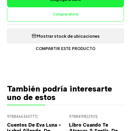
Comprar ahora
Mostrar stock de ubicaciones
COMPARTIR ESTE PRODUCTO
También podría interesarte
uno de estos
9788466360777
|
9788419822901
|
Cuentos De Eva Luna -
Libro Cuando Te
Isabel Allende, De
Atrevas A Sentir, De