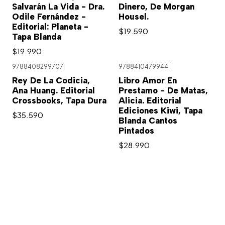
Salvarán La Vida - Dra.
Dinero, De Morgan
Odile Fernández -
Housel.
Editorial: Planeta -
$19.590
Tapa Blanda
$19.990
9788408299707
|
9788410479944
|
Rey De La Codicia,
Libro Amor En
Ana Huang. Editorial
Prestamo - De Matas,
Crossbooks, Tapa Dura
Alicia. Editorial
Ediciones Kiwi, Tapa
$35.590
Blanda Cantos
Pintados
$28.990