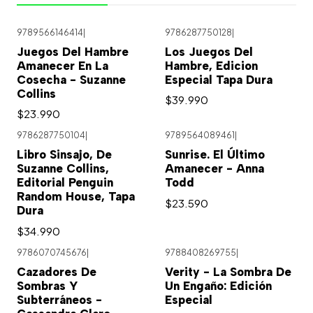
9789566146414
|
9786287750128
|
Agotado
Agotado
Juegos Del Hambre
Los Juegos Del
Amanecer En La
Hambre, Edicion
Cosecha - Suzanne
Especial Tapa Dura
Collins
$39.990
$23.990
9786287750104
|
9789564089461
|
Libro Sinsajo, De
Sunrise. El Último
Suzanne Collins,
Amanecer - Anna
Editorial Penguin
Todd
Random House, Tapa
$23.590
Dura
$34.990
9786070745676
|
9788408269755
|
Cazadores De
Verity - La Sombra De
Sombras Y
Un Engaño: Edición
Subterráneos -
Especial