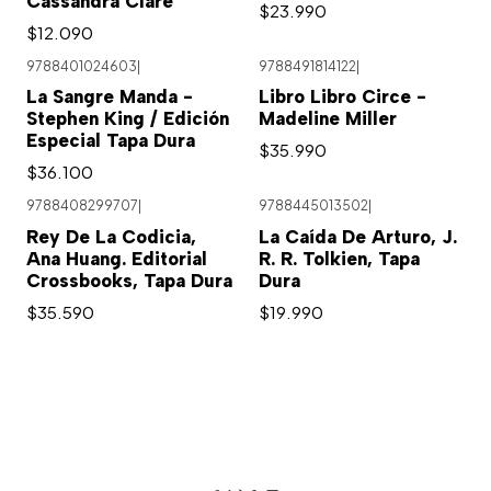
Cassandra Clare
$23.990
$12.090
9788401024603
|
9788491814122
|
Agotado
La Sangre Manda -
Libro Libro Circe -
Stephen King / Edición
Madeline Miller
Especial Tapa Dura
$35.990
$36.100
9788408299707
|
9788445013502
|
Rey De La Codicia,
La Caída De Arturo, J.
Ana Huang. Editorial
R. R. Tolkien, Tapa
Crossbooks, Tapa Dura
Dura
$35.590
$19.990