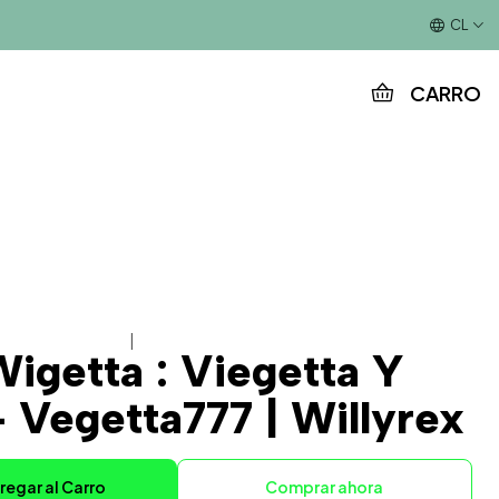
Este es el texto del slide
CL
CARRO
|
Wigetta : Viegetta Y
 Vegetta777 | Willyrex
regar al Carro
Comprar ahora