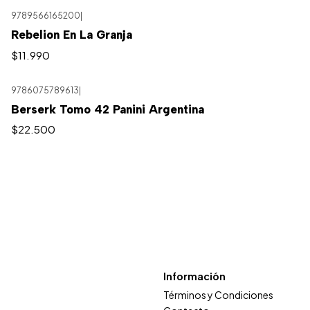
9789566165200
|
Rebelion En La Granja
$11.990
9786075789613
|
Agotado
Berserk Tomo 42 Panini Argentina
$22.500
Información
Términos y Condiciones