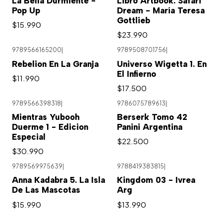
La Bella Durmiente -
Libro Artbook. Safari
Pop Up
Dream - María Teresa
Gottlieb
$15.990
$23.990
9789566165200
|
9789508701756
|
Rebelion En La Granja
Universo Wigetta 1. En
El Infierno
$11.990
$17.500
9789566398318
|
9786075789613
|
Agotado
Mientras Yubooh
Berserk Tomo 42
Duerme 1 - Edicion
Panini Argentina
Especial
$22.500
$30.990
9789569975639
|
9788419383815
|
Anna Kadabra 5. La Isla
Kingdom 03 - Ivrea
De Las Mascotas
Arg
$15.990
$13.990