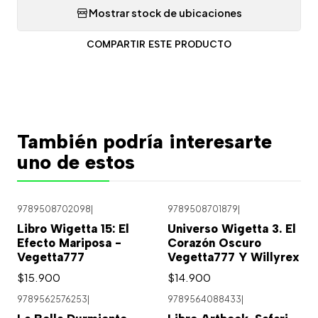
Mostrar stock de ubicaciones
COMPARTIR ESTE PRODUCTO
También podría interesarte
uno de estos
9789508702098
|
9789508701879
|
Libro Wigetta 15: El
Universo Wigetta 3. El
Efecto Mariposa -
Corazón Oscuro
Vegetta777
Vegetta777 Y Willyrex
$15.900
$14.900
9789562576253
|
9789564088433
|