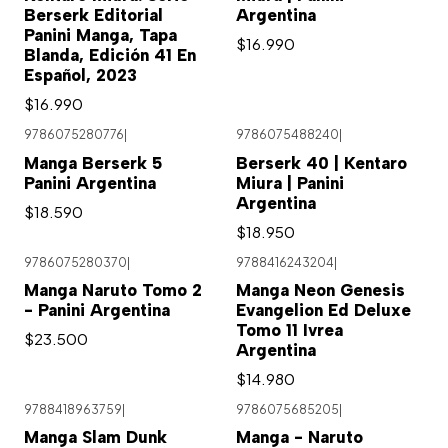
Berserk Editorial
Argentina
Panini Manga, Tapa
$16.990
Blanda, Edición 41 En
Español, 2023
$16.990
9786075280776
|
9786075488240
|
Manga Berserk 5
Berserk 40 | Kentaro
Panini Argentina
Miura | Panini
Argentina
$18.590
$18.950
9786075280370
|
9788416243204
|
Manga Naruto Tomo 2
Manga Neon Genesis
- Panini Argentina
Evangelion Ed Deluxe
Tomo 11 Ivrea
$23.500
Argentina
$14.980
9788418963759
|
9786075685205
|
Manga Slam Dunk
Manga - Naruto