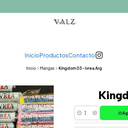
Inicio
Productos
Contacto
Inicio
Mangas
Kingdom 03 - Ivrea Arg
Kingd
Ag
Cantidad