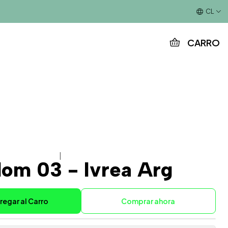
Este es el texto del slide
CL
CARRO
|
om 03 - Ivrea Arg
regar al Carro
Comprar ahora