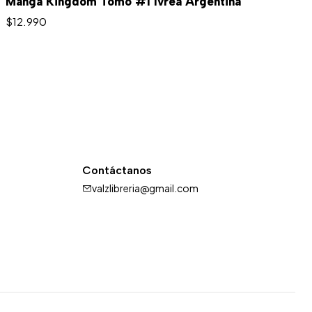
Manga Kingdom Tomo #1 Ivrea Argentina
$12.990
Contáctanos
valzlibreria@gmail.com