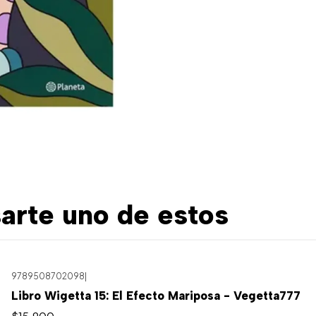
arte uno de estos
9789508702098
|
Libro Wigetta 15: El Efecto Mariposa - Vegetta777
$15.900