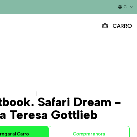
Este es el texto del slide
CL
CARRO
|
tbook. Safari Dream -
a Teresa Gottlieb
regar al Carro
Comprar ahora