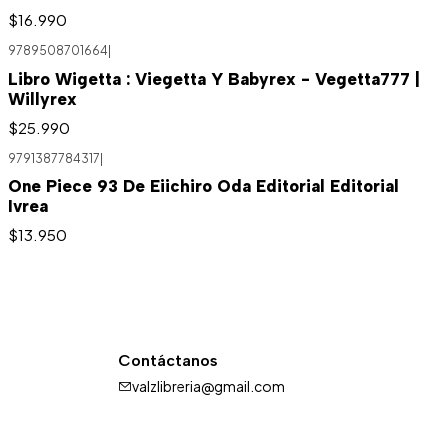
$16.990
9789508701664
|
Libro Wigetta : Viegetta Y Babyrex - Vegetta777 |
Willyrex
$25.990
9791387784317
|
One Piece 93 De Eiichiro Oda Editorial Editorial
Ivrea
$13.950
Contáctanos
valzlibreria@gmail.com