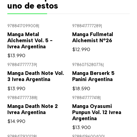
uno de estos
9788417099008
|
9788417777289
|
Manga Metal
Manga Fullmetal
Alchemist Vol. 5 -
Alchemist N°26
Ivrea Argentina
$12.990
$13.990
9788417777739
|
9786075280776
|
Agotado
Manga Death Note Vol.
Manga Berserk 5
3 Ivrea Argentina
Panini Argentina
$13.990
$18.590
9788417777388
|
9788417777418
|
Agotado
Agotado
Manga Death Note 2
Manga Oyasumi
Ivrea Argentina
Punpun Vol. 12 Ivrea
Argentina
$14.990
$13.900
9788417920128
|
9788419600400
|