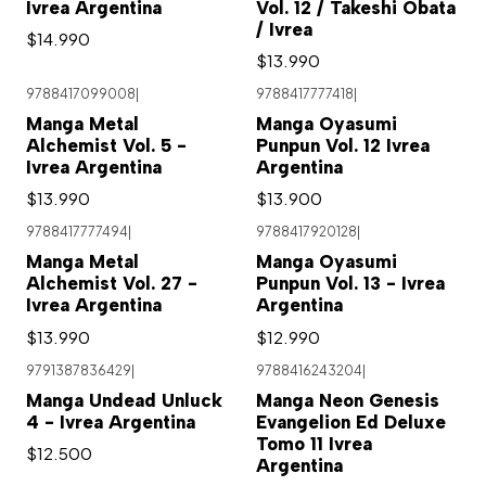
Ivrea Argentina
Vol. 12 / Takeshi Obata
/ Ivrea
$14.990
$13.990
9788417099008
|
9788417777418
|
Agotado
Manga Metal
Manga Oyasumi
Alchemist Vol. 5 -
Punpun Vol. 12 Ivrea
Ivrea Argentina
Argentina
$13.990
$13.900
9788417777494
|
9788417920128
|
Agotado
Manga Metal
Manga Oyasumi
Alchemist Vol. 27 -
Punpun Vol. 13 - Ivrea
Ivrea Argentina
Argentina
$13.990
$12.990
9791387836429
|
9788416243204
|
Manga Undead Unluck
Manga Neon Genesis
4 - Ivrea Argentina
Evangelion Ed Deluxe
Tomo 11 Ivrea
$12.500
Argentina