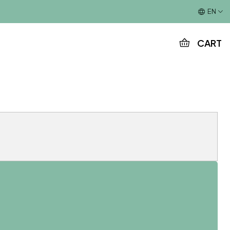
This is the slide text
EN
CART