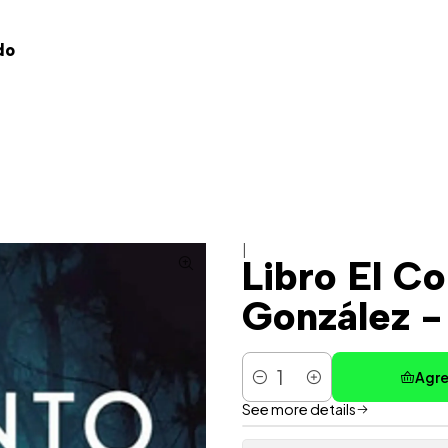
do
|
Libro El C
González - 
Agre
Cantidad
See more details