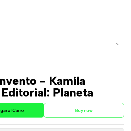
onvento - Kamila
Editorial: Planeta
gar al Carro
Buy now