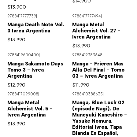
$14.900
$13.900
9788417777739
|
9788417777494
|
Agotado
Manga Death Note Vol.
Manga Metal
3 Ivrea Argentina
Alchemist Vol. 27 -
Ivrea Argentina
$13.990
$13.990
9788419600400
|
9788419383648
|
Agotado
Manga Sakamoto Days
Manga - Frieren Mas
Tomo 3 - Ivrea
Alla Del Final - Tomo
Argentina
03 - Ivrea Argentina
$12.990
$11.990
9788417099008
|
9788410388635
|
Manga Metal
Manga, Blue Lock 02
Alchemist Vol. 5 -
(episode Nagi), De
Ivrea Argentina
Muneyuki Kaneshiro -
Yusuke Nomura.
$13.990
Editorial Ivrea, Tapa
Blanda En Español,