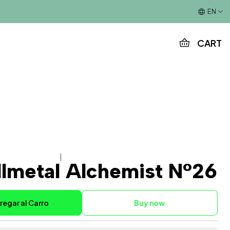
This is the slide text
EN
CART
|
lmetal Alchemist N°26
regar al Carro
Buy now