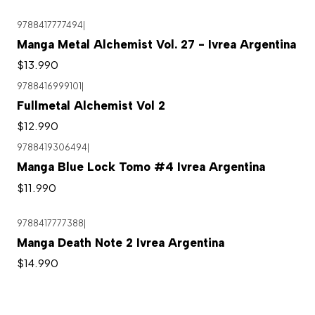
9788417777494
|
Manga Metal Alchemist Vol. 27 - Ivrea Argentina
$13.990
9788416999101
|
Agotado
Fullmetal Alchemist Vol 2
$12.990
9788419306494
|
Manga Blue Lock Tomo #4 Ivrea Argentina
$11.990
9788417777388
|
Agotado
Manga Death Note 2 Ivrea Argentina
$14.990