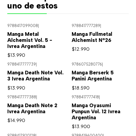
uno de estos
9788417099008
|
9788417777289
|
Manga Metal
Manga Fullmetal
Alchemist Vol. 5 -
Alchemist N°26
Ivrea Argentina
$12.990
$13.990
9788417777739
|
9786075280776
|
Agotado
Manga Death Note Vol.
Manga Berserk 5
3 Ivrea Argentina
Panini Argentina
$13.990
$18.590
9788417777388
|
9788417777418
|
Agotado
Agotado
Manga Death Note 2
Manga Oyasumi
Ivrea Argentina
Punpun Vol. 12 Ivrea
Argentina
$14.990
$13.900
9788417920128
|
9788419600400
|