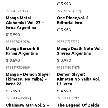
$13.990
9788417777494
|
9791387784027
|
Manga Metal
One Piece,vol. 2.
Alchemist Vol. 27 -
Editorial Ivre
Ivrea Argentina
$13.950
$13.990
9786075280776
|
9788417777739
|
Agotado
Manga Berserk 5
Manga Death Note Vol.
Panini Argentina
3 Ivrea Argentina
$18.590
$13.990
9788419306869
|
9788418061875
|
Manga - Demon Slayer
Demon Slayer:
(kimetsu No Yaiba) -
Kimetsu No Yaiba Vol.
Ivrea 23
1 / Ivrea
$15.990
$14.990
9788418645006
|
9788418061219
|
Agotado
Chainsaw Man Vol. 2 -
The Legend Of Zelda