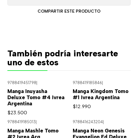
COMPARTIR ESTE PRODUCTO
También podría interesarte
uno de estos
9788419451798
|
9788419185846
|
Manga Inuyasha
Manga Kingdom Tomo
Deluxe Tomo #4 Ivrea
#1 Ivrea Argentina
Argentina
$12.990
$23.500
9788419185013
|
9788416243204
|
Manga Mashle Tomo
Manga Neon Genesis
#2 Ivrea Arg
Evangelion Ed Deluxe