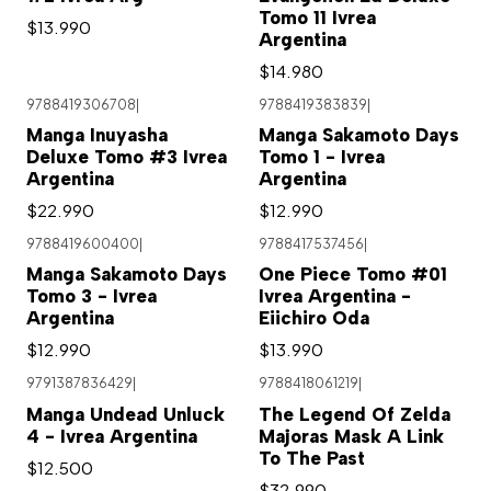
Tomo 11 Ivrea
$13.990
Argentina
$14.980
9788419306708
|
9788419383839
|
Manga Inuyasha
Manga Sakamoto Days
Deluxe Tomo #3 Ivrea
Tomo 1 - Ivrea
Argentina
Argentina
$22.990
$12.990
9788419600400
|
9788417537456
|
Agotado
Manga Sakamoto Days
One Piece Tomo #01
Tomo 3 - Ivrea
Ivrea Argentina -
Argentina
Eiichiro Oda
$12.990
$13.990
9791387836429
|
9788418061219
|
Agotado
Manga Undead Unluck
The Legend Of Zelda
4 - Ivrea Argentina
Majoras Mask A Link
To The Past
$12.500
$32.990