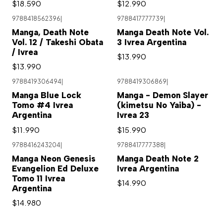
$18.590
$12.990
9788418562396
|
9788417777739
|
Agotado
Manga, Death Note
Manga Death Note Vol.
Vol. 12 / Takeshi Obata
3 Ivrea Argentina
/ Ivrea
$13.990
$13.990
9788419306494
|
9788419306869
|
Manga Blue Lock
Manga - Demon Slayer
Tomo #4 Ivrea
(kimetsu No Yaiba) -
Argentina
Ivrea 23
$11.990
$15.990
9788416243204
|
9788417777388
|
Agotado
Manga Neon Genesis
Manga Death Note 2
Evangelion Ed Deluxe
Ivrea Argentina
Tomo 11 Ivrea
$14.990
Argentina
$14.980