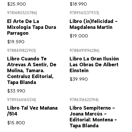
$25.900
$18.990
9781680525786
|
9789561237933
|
Agotado
El Arte De La
Libro (in)felicidad -
Mixologia Tapa Dura
Magdalena Martin
Parragon
$19.000
$19.590
9788419822901
|
9788491996286
|
Libro Cuando Te
Libro La Gran Ilusión
Atrevas A Sentir, De
Las Obras De Albert
Molina, Tamara.
Einstein
Contraluz Editorial,
$39.990
Tapa Blanda
$33.990
9789566165514
|
9786316620194
|
Libro Tal Vez Mañana
Libro Sempiterno -
/514
Joana Marcús -
Editorial: Montena -
$15.800
Tapa Blanda