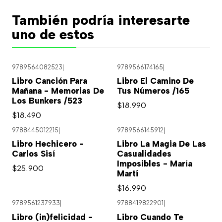
También podría interesarte
uno de estos
9789564082523
|
9789566174165
|
Libro Canción Para
Libro El Camino De
Mañana - Memorias De
Tus Números /165
Los Bunkers /523
$18.990
$18.490
9788445012215
|
9789566145912
|
Libro Hechicero -
Libro La Magia De Las
Carlos Sisí
Casualidades
Imposibles - María
$25.900
Martí
$16.990
9789561237933
|
9788419822901
|
Libro (in)felicidad -
Libro Cuando Te