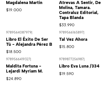
Magdalena Martin
Atrevas A Sentir, De
Molina, Tamara.
$19.000
Contraluz Editorial,
Tapa Blanda
$33.990
9789564087979
|
9789566165897
|
Libro El Éxito De Ser
Tal Vez Ahora
Tú - Alejandra Pérez B
$15.800
$18.500
9789566419327
|
9789877256987
|
Maldita Fortuna -
Libro Eva Luna /334
Lejardi Myriam M.
$19.590
$24.890