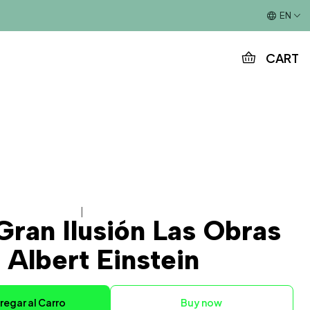
This is the slide text
EN
CART
|
Gran Ilusión Las Obras
 Albert Einstein
regar al Carro
Buy now