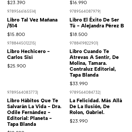
$23.390
$16.990
9789566165514
|
9789564087979
|
Libro Tal Vez Mañana
Libro El Éxito De Ser
/514
Tú - Alejandra Pérez B
$15.800
$18.500
9788445012215
|
9788419822901
|
Libro Hechicero -
Libro Cuando Te
Carlos Sisí
Atrevas A Sentir, De
Molina, Tamara.
$25.900
Contraluz Editorial,
Tapa Blanda
$33.990
9789564083773
|
9789564084732
|
Libro Hábitos Que Te
La Felicidad. Más Allá
Salvarán La Vida - Dra.
De La Ilusión, De
Odile Fernández -
Rolon, Gabriel.
Editorial: Planeta -
$23.990
Tapa Blanda