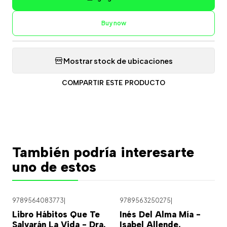
Buy now
Mostrar stock de ubicaciones
COMPARTIR ESTE PRODUCTO
También podría interesarte
uno de estos
9789564083773
|
9789563250275
|
Libro Hábitos Que Te
Inés Del Alma Mía -
Salvarán La Vida - Dra.
Isabel Allende,