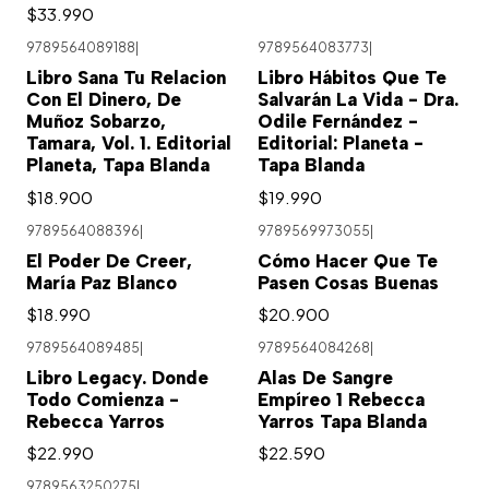
$33.990
9789564089188
|
9789564083773
|
Libro Sana Tu Relacion
Libro Hábitos Que Te
Con El Dinero, De
Salvarán La Vida - Dra.
Muñoz Sobarzo,
Odile Fernández -
Tamara, Vol. 1. Editorial
Editorial: Planeta -
Planeta, Tapa Blanda
Tapa Blanda
$18.900
$19.990
9789564088396
|
9789569973055
|
El Poder De Creer,
Cómo Hacer Que Te
María Paz Blanco
Pasen Cosas Buenas
$18.990
$20.900
9789564089485
|
9789564084268
|
Libro Legacy. Donde
Alas De Sangre
Todo Comienza -
Empíreo 1 Rebecca
Rebecca Yarros
Yarros Tapa Blanda
$22.990
$22.590
9789563250275
|