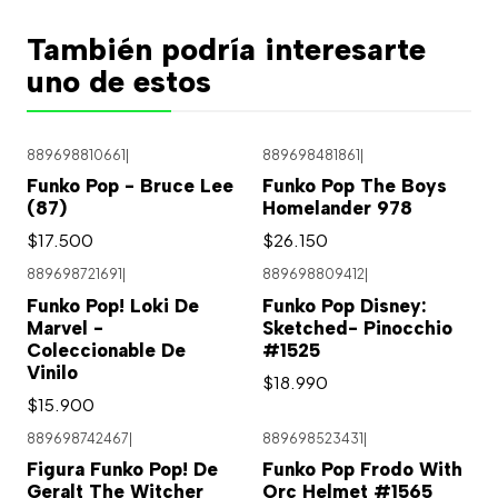
También podría interesarte
uno de estos
889698810661
|
889698481861
|
Agotado
Funko Pop - Bruce Lee
Funko Pop The Boys
(87)
Homelander 978
$17.500
$26.150
889698721691
|
889698809412
|
Funko Pop! Loki De
Funko Pop Disney:
Marvel -
Sketched- Pinocchio
Coleccionable De
#1525
Vinilo
$18.990
$15.900
889698742467
|
889698523431
|
Figura Funko Pop! De
Funko Pop Frodo With
Geralt The Witcher
Orc Helmet #1565