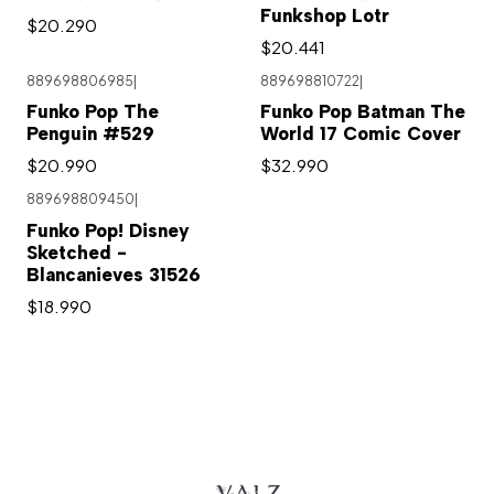
Funkshop Lotr
$20.290
$20.441
889698806985
|
889698810722
|
Agotado
Funko Pop The
Funko Pop Batman The
Penguin #529
World 17 Comic Cover
$20.990
$32.990
889698809450
|
Funko Pop! Disney
Sketched -
Blancanieves 31526
$18.990