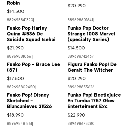
Robin
$20.990
$14.500
889698841320
|
889698601641
|
Funko Pop Harley
Funko Pop Doctor
Quinn #536 Dc
Strange 1008 Marvel
Suicide Squad Isekai
(specialty Series)
$21.990
$14.500
889698810661
|
889698742467
|
Funko Pop - Bruce Lee
Figura Funko Pop! De
(87)
Geralt The Witcher
$17.500
$20.290
889698809450
|
889698835626
|
Funko Pop! Disney
Funko Pop! Beetlejuice
Sketched -
En Tumba 1757 Glow
Blancanieves 31526
Enterteiment Exc
$18.990
$22.990
889698481861
|
889698673280
|
Agotado