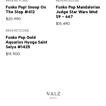
889698797184
|
889698765558
|
Funko Pop! Snoop On
Funko Pop Mandalorian
The Stop #412
Judge Star Wars Mnd
S9 - 667
$20.990
$15.490
889698720588
|
Funko Pop Gold
Aquarius Hyoga Saint
Seiya #1425
$15.900