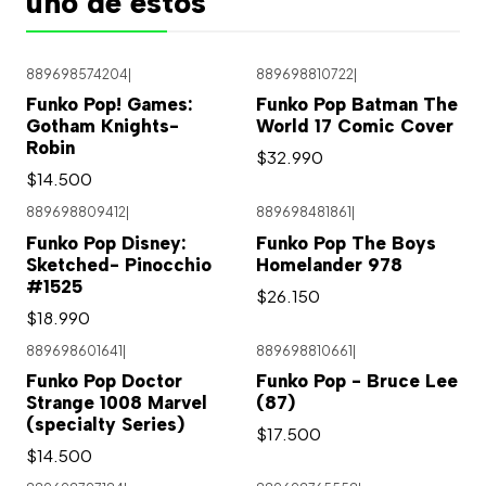
uno de estos
889698574204
|
889698810722
|
Agotado
Funko Pop! Games:
Funko Pop Batman The
Gotham Knights-
World 17 Comic Cover
Robin
$32.990
$14.500
889698809412
|
889698481861
|
Agotado
Funko Pop Disney:
Funko Pop The Boys
Sketched- Pinocchio
Homelander 978
#1525
$26.150
$18.990
889698601641
|
889698810661
|
Funko Pop Doctor
Funko Pop - Bruce Lee
Strange 1008 Marvel
(87)
(specialty Series)
$17.500
$14.500