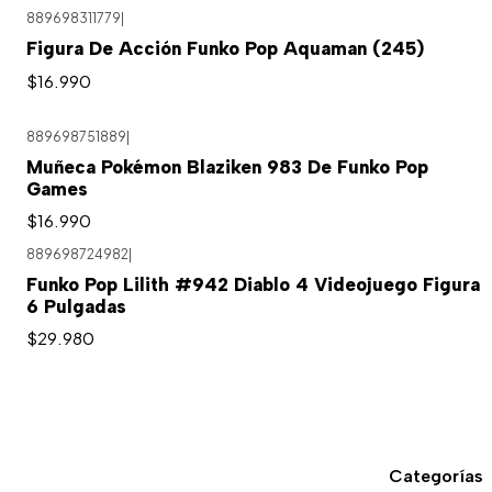
889698311779
|
Figura De Acción Funko Pop Aquaman (245)
$16.990
889698751889
|
Muñeca Pokémon Blaziken 983 De Funko Pop
Games
$16.990
889698724982
|
Agotado
Funko Pop Lilith #942 Diablo 4 Videojuego Figura
6 Pulgadas
$29.980
Categorías