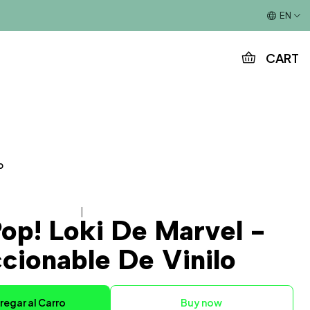
This is the slide text
EN
CART
o
|
op! Loki De Marvel -
cionable De Vinilo
regar al Carro
Buy now