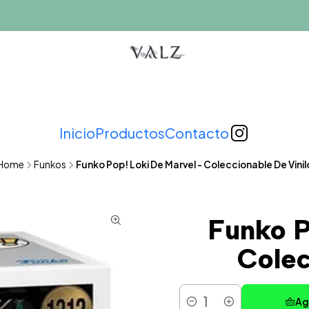
Inicio
Productos
Contacto
Home
Funkos
Funko Pop! Loki De Marvel - Coleccionable De Vinil
Funko P
Colec
Ag