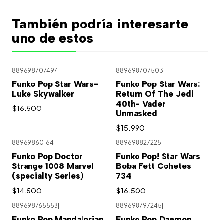
También podría interesarte
uno de estos
889698707497
|
889698707503
|
Funko Pop Star Wars-
Funko Pop Star Wars:
Luke Skywalker
Return Of The Jedi
40th- Vader
$16.500
Unmasked
$15.990
889698601641
|
889698827225
|
Funko Pop Doctor
Funko Pop! Star Wars
Strange 1008 Marvel
Boba Fett Cohetes
(specialty Series)
734
$14.500
$16.500
889698765558
|
889698797245
|
Agotado
Funko Pop Mandalorian
Funko Pop Daemon