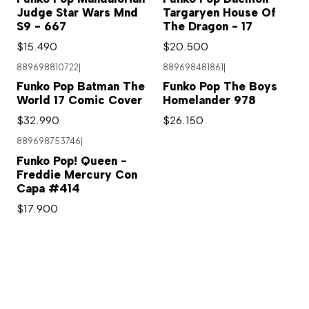
Judge Star Wars Mnd
Targaryen House Of
S9 - 667
The Dragon - 17
$15.490
$20.500
889698810722
|
889698481861
|
Agotado
Agotado
Funko Pop Batman The
Funko Pop The Boys
World 17 Comic Cover
Homelander 978
$32.990
$26.150
889698753746
|
Funko Pop! Queen -
Freddie Mercury Con
Capa #414
$17.900