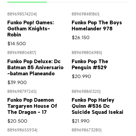
889698574204
|
889698481861
|
Agotado
Funko Pop! Games:
Funko Pop The Boys
Gotham Knights-
Homelander 978
Robin
$26.150
$14.500
889698806817
|
889698806985
|
Funko Pop Deluxe: Dc
Funko Pop The
Batman 85 Aniversario
Penguin #529
-batman Planeando
$20.990
$39.900
889698797245
|
889698841320
|
Agotado
Funko Pop Daemon
Funko Pop Harley
Targaryen House Of
Quinn #536 Dc
The Dragon - 17
Suicide Squad Isekai
$20.500
$21.990
889698655934
|
889698673280
|