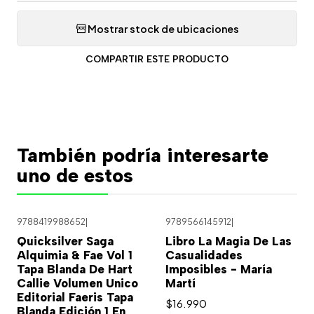
Mostrar stock de ubicaciones
COMPARTIR ESTE PRODUCTO
También podría interesarte
uno de estos
9788419988652
|
9789566145912
|
Quicksilver Saga
Libro La Magia De Las
Alquimia & Fae Vol 1
Casualidades
Tapa Blanda De Hart
Imposibles - María
Callie Volumen Unico
Martí
Editorial Faeris Tapa
$16.990
Blanda Edición 1 En