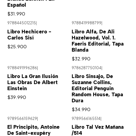
Español
$31.990
9788445012215
|
9788419988799
|
Libro Hechicero -
Libro Alfa, De Ali
Carlos Sisí
Hazelwood, Vol. 1.
Faeris Editorial, Tapa
$25.900
Blanda
$32.990
9788491996286
|
9786287750104
|
Libro La Gran Ilusión
Libro Sinsajo, De
Las Obras De Albert
Suzanne Collins,
Einstein
Editorial Penguin
Random House, Tapa
$39.990
Dura
$34.990
9789566159629
|
9789566165514
|
El Principito, Antoine
Libro Tal Vez Mañana
De Saint-exupéry
/514