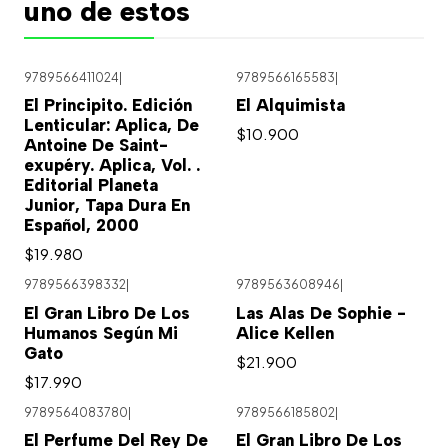
uno de estos
9789566411024
|
9789566165583
|
El Principito. Edición
El Alquimista
Lenticular: Aplica, De
$10.900
Antoine De Saint-
exupéry. Aplica, Vol. .
Editorial Planeta
Junior, Tapa Dura En
Español, 2000
$19.980
9789566398332
|
9789563608946
|
El Gran Libro De Los
Las Alas De Sophie -
Humanos Según Mi
Alice Kellen
Gato
$21.900
$17.990
9789564083780
|
9789566185802
|
El Perfume Del Rey De
El Gran Libro De Los