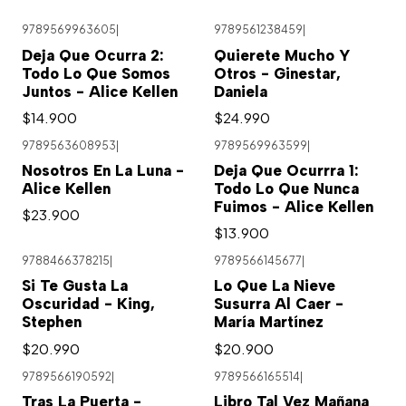
9789569963605
|
9789561238459
|
Agotado
Deja Que Ocurra 2:
Quierete Mucho Y
Todo Lo Que Somos
Otros - Ginestar,
Juntos - Alice Kellen
Daniela
$14.900
$24.990
9789563608953
|
9789569963599
|
Agotado
Nosotros En La Luna -
Deja Que Ocurrra 1:
Alice Kellen
Todo Lo Que Nunca
Fuimos - Alice Kellen
$23.900
$13.900
9788466378215
|
9789566145677
|
Si Te Gusta La
Lo Que La Nieve
Oscuridad - King,
Susurra Al Caer -
Stephen
María Martínez
$20.990
$20.900
9789566190592
|
9789566165514
|
Tras La Puerta -
Libro Tal Vez Mañana