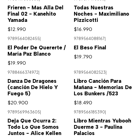
Frieren - Mas Alla Del
Todas Nuestras
Final 02 - Kanehito
Noches - Maximiliano
Yamada
Pizzicotti
$12.990
$16.990
9789564082455
|
9789564088167
|
El Poder De Quererte /
El Beso Final
María Paz Blanco
$19.790
$19.990
9788466374972
|
9789564082523
|
Danza De Dragones
Libro Canción Para
(canción De Hielo Y
Mañana - Memorias De
Fuego 5)
Los Bunkers /523
$20.900
$18.490
9789569963605
|
9789566185390
|
Agotado
Deja Que Ocurra 2:
Libro Mientras Yubooh
Todo Lo Que Somos
Duerme 3 - Paulina
Juntos - Alice Kellen
Palacios