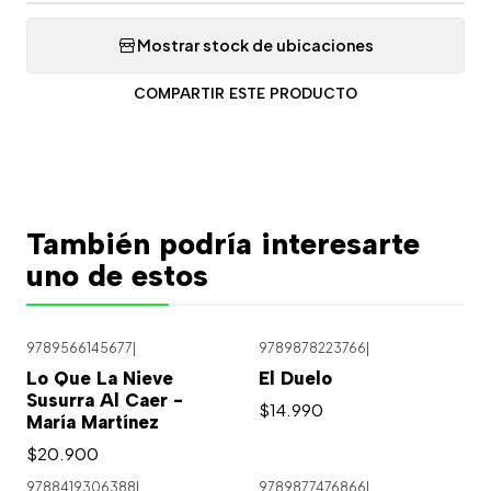
Mostrar stock de ubicaciones
COMPARTIR ESTE PRODUCTO
También podría interesarte
uno de estos
9789566145677
|
9789878223766
|
Lo Que La Nieve
El Duelo
Susurra Al Caer -
$14.990
María Martínez
$20.900
9788419306388
|
9789877476866
|