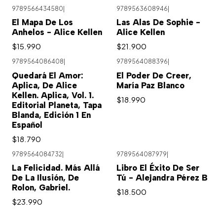
9789566434580
|
9789563608946
|
El Mapa De Los
Las Alas De Sophie -
Anhelos - Alice Kellen
Alice Kellen
$15.990
$21.900
9789564086408
|
9789564088396
|
Quedará El Amor:
El Poder De Creer,
Aplica, De Alice
María Paz Blanco
Kellen. Aplica, Vol. 1.
$18.990
Editorial Planeta, Tapa
Blanda, Edición 1 En
Español
$18.790
9789564084732
|
9789564087979
|
La Felicidad. Más Allá
Libro El Éxito De Ser
De La Ilusión, De
Tú - Alejandra Pérez B
Rolon, Gabriel.
$18.500
$23.990