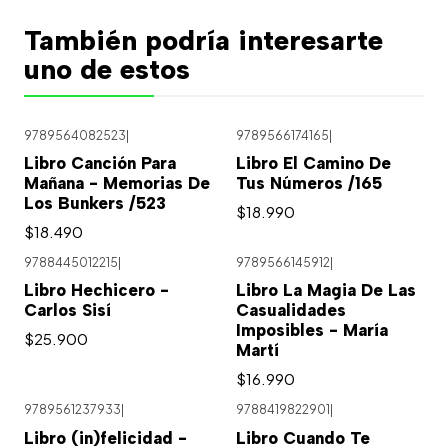
También podría interesarte
uno de estos
9789564082523
|
9789566174165
|
Libro Canción Para
Libro El Camino De
Mañana - Memorias De
Tus Números /165
Los Bunkers /523
$18.990
$18.490
9788445012215
|
9789566145912
|
Libro Hechicero -
Libro La Magia De Las
Carlos Sisí
Casualidades
Imposibles - María
$25.900
Martí
$16.990
9789561237933
|
9788419822901
|
Libro (in)felicidad -
Libro Cuando Te