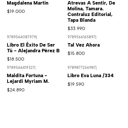
Magdalena Martin
Atrevas A Sentir, De
Molina, Tamara.
$19.000
Contraluz Editorial,
Tapa Blanda
$33.990
9789564087979
|
9789566165897
|
Libro El Éxito De Ser
Tal Vez Ahora
Tú - Alejandra Pérez B
$15.800
$18.500
9789566419327
|
9789877256987
|
Maldita Fortuna -
Libro Eva Luna /334
Lejardi Myriam M.
$19.590
$24.890