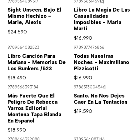
9789564089317
|
9789566145912
|
Sight Unseen. Bajo El
Libro La Magia De Las
Mismo Hechizo -
Casualidades
Marie, Alexis
Imposibles - María
Martí
$24.590
$16.990
9789564082523
|
9789877476866
|
Libro Canción Para
Todas Nuestras
Mañana - Memorias De
Noches - Maximiliano
Los Bunkers /523
Pizzicotti
$18.490
$16.990
9789566393184
|
9786313004546
|
Más Fuerte Que El
Santo. No Nos Dejes
Peligro De Rebecca
Caer En La Tentacion
Yarros Editorial
$19.590
Montena Tapa Blanda
En Español
$18.990
9788466329088
|
9789564087146
|