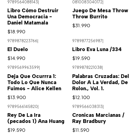
9789564088143
|
0810083040172
|
Agotado
Libro Cómo Destruir
Juego De Mesa Throw
Una Democracia -
Throw Burrito
Daniel Matamala
$31.990
$18.990
9789878223766
|
9789877256987
|
El Duelo
Libro Eva Luna /334
$14.990
$19.590
9789569963599
|
9789878221038
|
Agotado
Deja Que Ocurrra 1:
Palabras Cruzadas: Del
Todo Lo Que Nunca
Dolor A La Verdad, De
Fuimos - Alice Kellen
Rolon., Vol. 1.
$13.900
$12.100
9789566145820
|
9789566038313
|
Rey De La Ira
Cronicas Marcianas /
(pecados 1) Ana Huang
Ray Bradbury
$19.590
$11.590