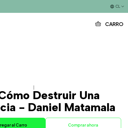
Este es el texto del slide
CL
CARRO
|
 Cómo Destruir Una
ia - Daniel Matamala
regar al Carro
Comprar ahora