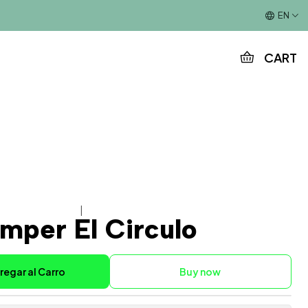
This is the slide text
EN
CART
|
mper El Circulo
regar al Carro
Buy now