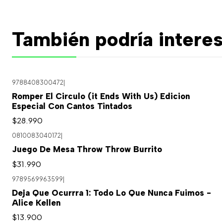
También podría interes
9788408300472
|
Romper El Circulo (it Ends With Us) Edicion
Especial Con Cantos Tintados
$28.990
0810083040172
|
Agotado
Juego De Mesa Throw Throw Burrito
$31.990
9789569963599
|
Agotado
Deja Que Ocurrra 1: Todo Lo Que Nunca Fuimos -
Alice Kellen
$13.900