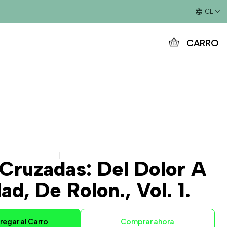
Este es el texto del slide
CL
CARRO
|
 Cruzadas: Del Dolor A
ad, De Rolon., Vol. 1.
regar al Carro
Comprar ahora