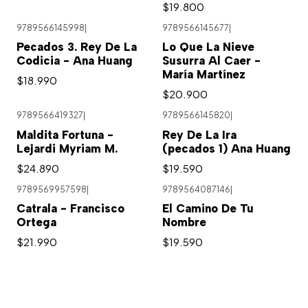
$19.800
9789566145998
|
9789566145677
|
Pecados 3. Rey De La
Lo Que La Nieve
Codicia - Ana Huang
Susurra Al Caer -
María Martínez
$18.990
$20.900
9789566419327
|
9789566145820
|
Maldita Fortuna -
Rey De La Ira
Lejardi Myriam M.
(pecados 1) Ana Huang
$24.890
$19.590
9789569957598
|
9789564087146
|
Catrala - Francisco
El Camino De Tu
Ortega
Nombre
$21.990
$19.590